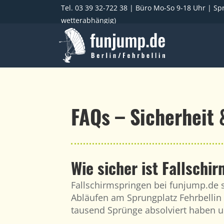
Tel. 03 39 32-722 38
| Büro Mo-So 9-18 Uhr | Spr
wetterabhängig)
FAQs – Sicherheit
Wie sicher ist Fallschi
Fallschirmspringen bei funjump.de s
Abläufen am Sprungplatz Fehrbellin
tausend Sprünge absolviert haben u