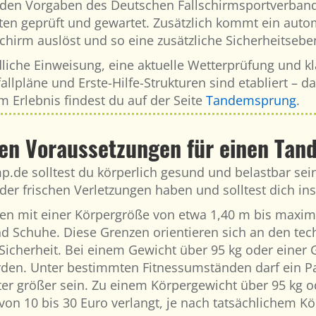
den Vorgaben des Deutschen Fallschirmsportverband
leuten geprüft und gewartet. Zusätzlich kommt ein a
chirm auslöst und so eine zusätzliche Sicherheitseben
liche Einweisung, eine aktuelle Wetterprüfung und kla
lpläne und Erste-Hilfe-Strukturen sind etabliert – da
m Erlebnis findest du auf der Seite
Tandemsprung
.
hen Voraussetzungen für einen Ta
.de solltest du körperlich gesund und belastbar sei
der frischen Verletzungen haben und solltest dich ins
nen mit einer Körpergröße von etwa 1,40 m bis maxi
und Schuhe. Diese Grenzen orientieren sich an den te
cherheit. Bei einem Gewicht über 95 kg oder einer G
rden. Unter bestimmten Fitnessumständen darf ein Pa
er größer sein. Zu einem Körpergewicht über 95 kg o
 von 10 bis 30 Euro verlangt, je nach tatsächlichem K