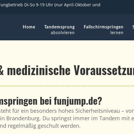
ungbetrieb Di-So 9-19 Uhr (nur April-Oktober und
Home
Tandemsprung
Fallschirmspringen
absolvieren
lernen
 & medizinische Voraussetz
rmspringen bei funjump.de?
teht für ein besonders hohes Sicherheitsniveau – vo
 in Brandenburg. Du springst immer im Tandem mit e
nd regelmäßig geschult werden.