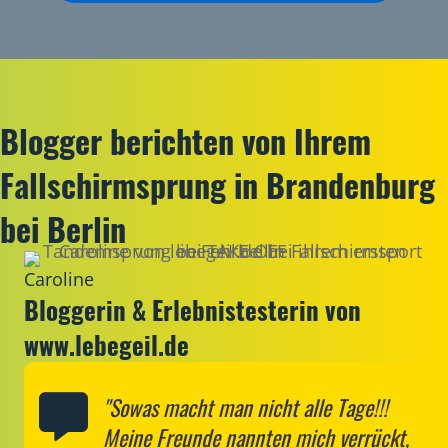
Blogger berichten von Ihrem
Fallschirmsprung in Brandenburg
bei Berlin
Caroline
Bloggerin & Erlebnistesterin von
www.lebegeil.de
"Sowas macht man nicht alle Tage!!!
Meine Freunde nannten mich verrückt,