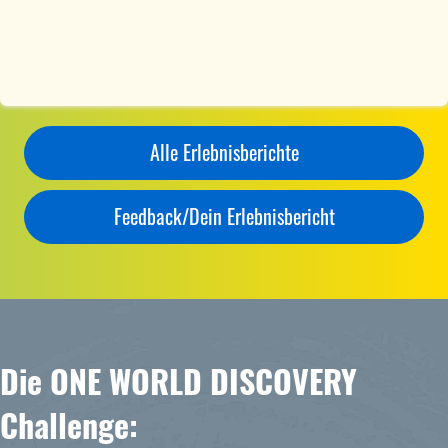
Alle Erlebnisberichte
Feedback/Dein Erlebnisbericht
Die ONE WORLD DISCOVERY
Challenge: