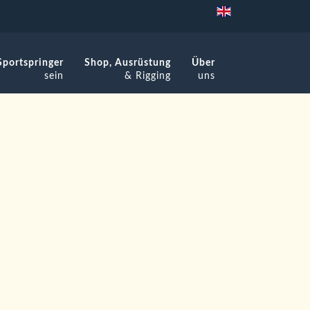
Sportspringer
Shop, Ausrüstung
Über
sein
& Rigging
uns