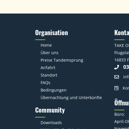
Organisation
Kont
Home
TAKE O
Über uns
Flugplat
16833 F
Preise Tandemsprung
03
Anfahrt
Standort
in
FAQs
Kon
Bedingungen
Übernachtung und Unterkünfte
Öffnu
Community
Büro:
April-O
Downloads
Novemb