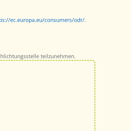
tps://ec.europa.eu/consumers/odr/
.
chlichtungsstelle teilzunehmen.