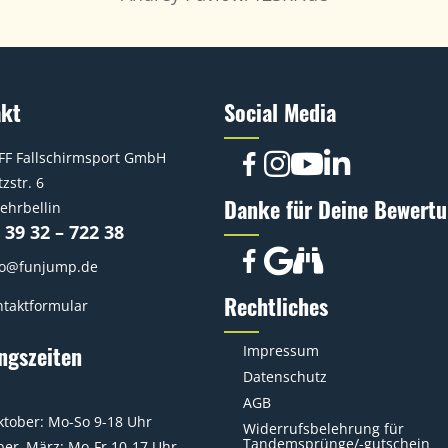
akt
Social Media
FF Fallschirmsport GmbH
zstr. 6
Danke für Deine Bewertu
ehrbellin
 39 32 – 722 38
fo@funjump.de
Rechtliches
taktformular
ngszeiten
Impressum
Datenschutz
AGB
ktober: Mo-So 9-18 Uhr
Widerrufsbelehrung für
Tandemsprünge/-gutschein
er–März: Mo-Fr 10-17 Uhr