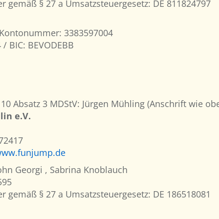
r gemäß § 27 a Umsatzsteuergesetz: DE 811824797
 / Kontonummer: 3383597004
4 / BIC: BEVODEBB
 10 Absatz 3 MDStV: Jürgen Mühling (Anschrift wie ob
in e.V.
-72417
ww.funjump.de
John Georgi , Sabrina Knoblauch
595
r gemäß § 27 a Umsatzsteuergesetz: DE 186518081