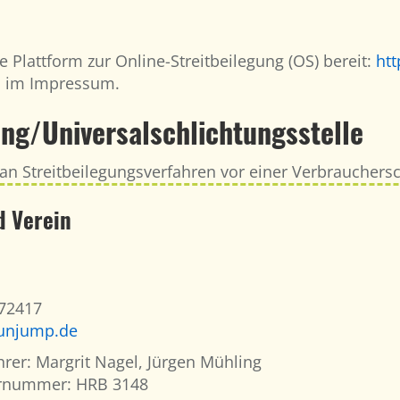
 Plattform zur Online-Streitbeilegung (OS) bereit:
ht
n im Impressum.
ung/Universal­schlichtungs­stelle
t, an Streitbeilegungsverfahren vor einer Verbrauchers
 Verein
-72417
unjump.de
rer: Margrit Nagel, Jürgen Mühling
ternummer: HRB 3148