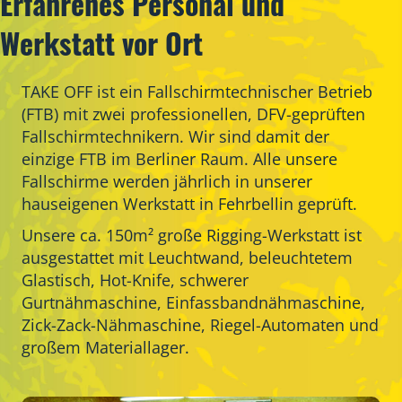
Erfahrenes Personal und
Werkstatt vor Ort
TAKE OFF ist ein Fallschirmtechnischer Betrieb
(FTB) mit zwei professionellen, DFV-geprüften
Fallschirmtechnikern. Wir sind damit der
einzige FTB im Berliner Raum. Alle unsere
Fallschirme werden jährlich in unserer
hauseigenen Werkstatt in Fehrbellin geprüft.
Unsere ca. 150m² große Rigging-Werkstatt ist
ausgestattet mit Leuchtwand, beleuchtetem
Glastisch, Hot-Knife, schwerer
Gurtnähmaschine, Einfassbandnähmaschine,
Zick-Zack-Nähmaschine, Riegel-Automaten und
großem Materiallager.