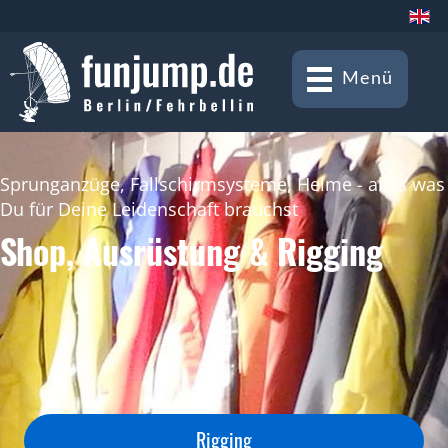
Menü
Sprunganzüge, Fallschirmsysteme, Helme - alles was
Du für Deine Leidenschaft brauchst
Shop, Ausrüstung & Rigging
Rigging