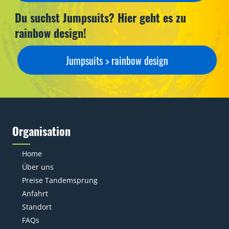
Du suchst Jumpsuits? Hier geht es zu
rainbow design!
Jumpsuits > rainbow design
Organisation
Home
Über uns
Preise Tandemsprung
Anfahrt
Standort
FAQs