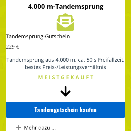
4.000 m-Tandemsprung
Tandemsprung-Gutschein
229 €
Tandemsprung aus 4.000 m, ca. 50 s Freifallzeit,
bestes Preis-/Leistungsverhältnis
M E I S T G E K A U F T
Tandemgutschein kaufen
Mehr dazu ...
Expand