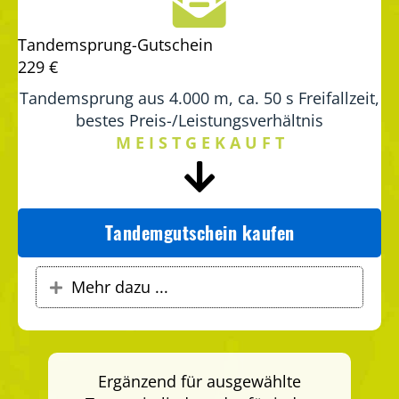
Tandemsprung-Gutschein
229 €
Tandemsprung aus 4.000 m, ca. 50 s Freifallzeit,
bestes Preis-/Leistungsverhältnis
M E I S T G E K A U F T
Tandemgutschein kaufen
Mehr dazu ...
Expand
Ergänzend für ausgewählte