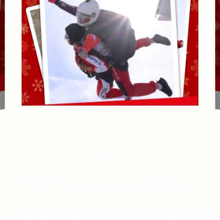
... es ist:
DAS Erlebnisgeschenk
 "Leuchtende Augen Garan