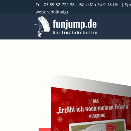
Tel. 03 39 32-722 38
| Büro Mo-So 9-18 Uhr | Spr
wetterabhängig)