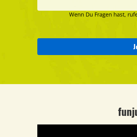
Wenn Du Fragen hast, ruf
J
funj