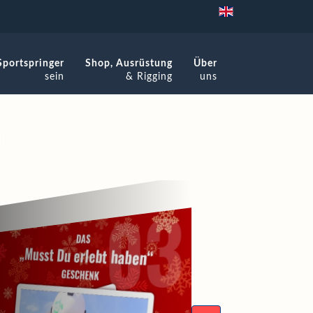
Sportspringer
Shop, Ausrüstung
Über
sein
& Rigging
uns
n