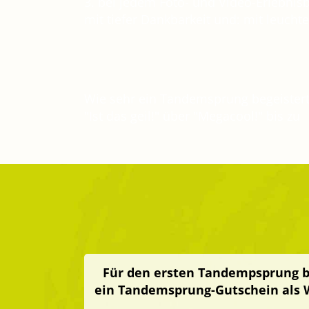
3. bei jedem Foto- und Video-Erlebnisb
mit tiefer Dankbarkeit und: mit leuch
Wie sehr ein Tandemsprung begeistert
"Ist das geil!" über "Megacool!" bis zu
Für den ersten Tandempsprung b
ein Tandemsprung-Gutschein als W