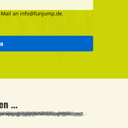
-Mail an
info@funjump.de
.
en
n ...