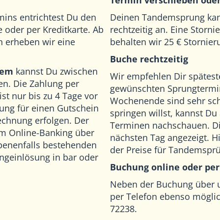
Termin verschieben oder
mins entrichtest Du den
Deinen Tandemsprung kann
e oder per Kreditkarte. Ab
rechtzeitig an. Eine Storni
 erheben wir eine
behalten wir 25 € Stornie
Buche rechtzeitig
tem
kannst Du zwischen
Wir empfehlen Dir spätest
en. Die Zahlung per
gewünschten Sprungtermi
t nur bis zu 4 Tage vor
Wochenende sind sehr sc
ung für einen Gutschein
springen willst, kannst Du
Rechnung erfolgen. Der
Terminen nachschauen. Dir
im Online-Banking über
nächsten Tag angezeigt. Hi
benenfalls bestehenden
der
Preise für Tandemspr
ngeinlösung in bar oder
Buchung online oder per
Neben der Buchung über u
per Telefon ebenso möglic
72238.