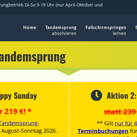
ungbetrieb Di-So 9-19 Uhr (nur April-Oktober und
Home
Tandemsprung
Fallschirmspringen
absolvieren
lernen
andemsprung
appy Sunday
Aktion 2
r 219 €! *
statt 239
-Tandemsprung-
** Gilt
nur für
 August-Sonntag 2026.
Terminbuchungen
für