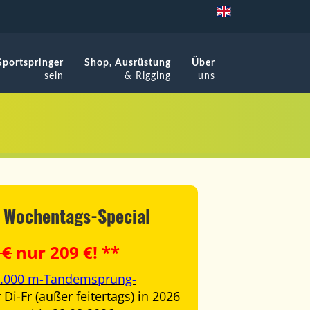
Sportspringer
Shop, Ausrüstung
Über
sein
& Rigging
uns
: Wochentags-Special
 €
nur 209 €! **
 4.000 m-Tandemsprung-
 Di-Fr (außer feitertags) in 2026