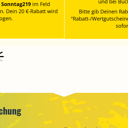
und bei Buc
e
Sonntag219
im Feld
n. Dein 20 €-Rabatt wird
Bitte gib Deinen Ra
zogen.
"Rabatt-/Wertgutscheinc
sofo
uchung