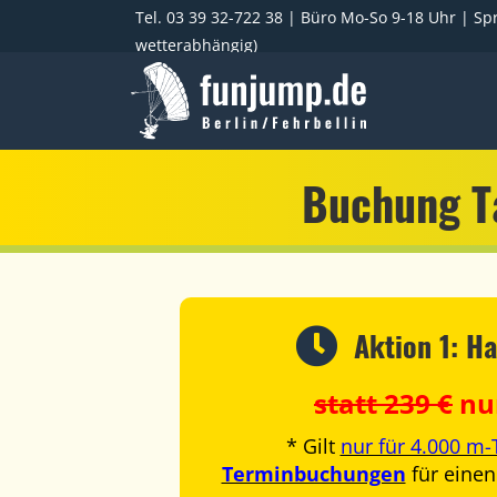
Tel. 03 39 32-722 38
| Büro Mo-So 9-18 Uhr | Spr
wetterabhängig)
Buchung T
Aktion 1: H
statt 239 €
nu
* Gilt
nur für 4.000 m
Terminbuchungen
für einen