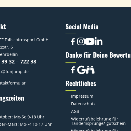
akt
Social Media
FF Fallschirmsport GmbH
zstr. 6
Danke für Deine Bewertu
ehrbellin
 39 32 – 722 38
fo@funjump.de
Rechtliches
taktformular
ngszeiten
Impressum
Datenschutz
AGB
ktober: Mo-So 9-18 Uhr
Widerrufsbelehrung für
Tandemsprünge/-gutschein
er–März: Mo-Fr 10-17 Uhr
Widerrufsbelehrung für