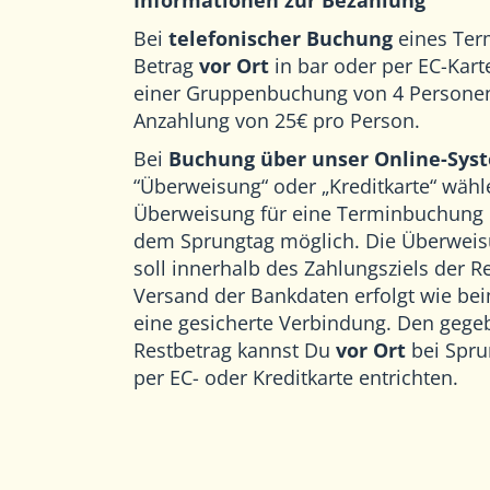
Informationen zur Bezahlung
Bei
telefonischer Buchung
eines Ter
Betrag
vor Ort
in bar oder per EC-Kart
einer Gruppenbuchung von 4 Personen
Anzahlung von 25€ pro Person.
Bei
Buchung über unser Online-Sys
“Überweisung“ oder „Kreditkarte“ wähl
Überweisung für eine Terminbuchung is
dem Sprungtag möglich. Die Überweis
soll innerhalb des Zahlungsziels der 
Versand der Bankdaten erfolgt wie be
eine gesicherte Verbindung. Den gege
Restbetrag kannst Du
vor Ort
bei Spru
per EC- oder Kreditkarte entrichten.