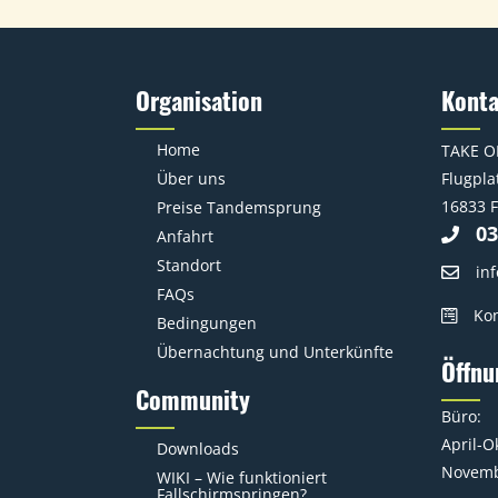
Organisation
Kont
Home
TAKE O
Über uns
Flugplat
16833 F
Preise Tandemsprung
03
Anfahrt
Standort
in
FAQs
Kon
Bedingungen
Übernachtung und Unterkünfte
Öffnu
Community
Büro:
April-O
Downloads
Novemb
WIKI – Wie funktioniert
Fallschirmspringen?