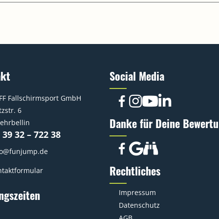
akt
Social Media
FF Fallschirmsport GmbH
zstr. 6
Danke für Deine Bewertu
ehrbellin
 39 32 – 722 38
fo@funjump.de
Rechtliches
taktformular
ngszeiten
Impressum
Datenschutz
AGB