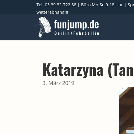
Tel. 03 39 32-722 38
| Büro Mo-So 9-18 Uhr | Spr
wetterabhängig)
Katarzyna (Ta
3. März 2019