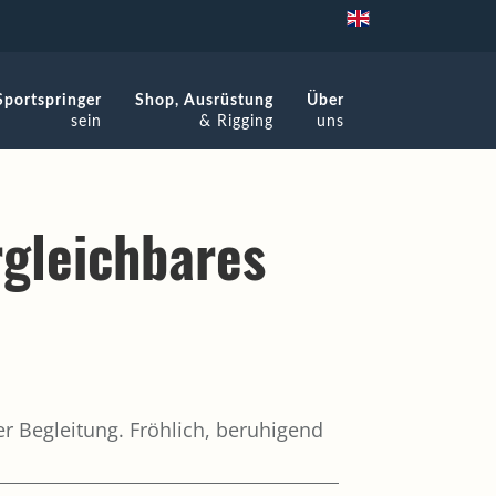
Sportspringer
Shop, Ausrüstung
Über
sein
& Rigging
uns
rgleichbares
r Begleitung. Fröhlich, beruhigend