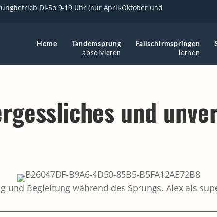
ungbetrieb Di-So 9-19 Uhr (nur April-Oktober und
Home
Tandemsprung
Fallschirmspringen
absolvieren
lernen
ergessliches und unve
g und Begleitung während des Sprungs. Alex als supe