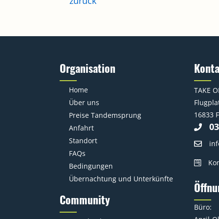
zurück
Organisation
Kont
Home
TAKE O
Über uns
Flugplat
16833 F
Preise Tandemsprung
03
Anfahrt
Standort
in
FAQs
Kon
Bedingungen
Übernachtung und Unterkünfte
Öffnu
Community
Büro: