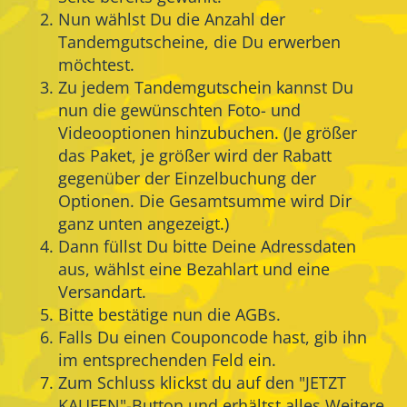
Nun wählst Du die Anzahl der
Tandemgutscheine, die Du erwerben
möchtest.
Zu jedem Tandemgutschein kannst Du
nun die gewünschten Foto- und
Videooptionen hinzubuchen. (Je größer
das Paket, je größer wird der Rabatt
gegenüber der Einzelbuchung der
Optionen. Die Gesamtsumme wird Dir
ganz unten angezeigt.)
Dann füllst Du bitte Deine Adressdaten
aus, wählst eine Bezahlart und eine
Versandart.
Bitte bestätige nun die AGBs.
Falls Du einen Couponcode hast, gib ihn
im entsprechenden Feld ein.
Zum Schluss klickst du auf den "JETZT
KAUFEN"-Button und erhältst alles Weitere