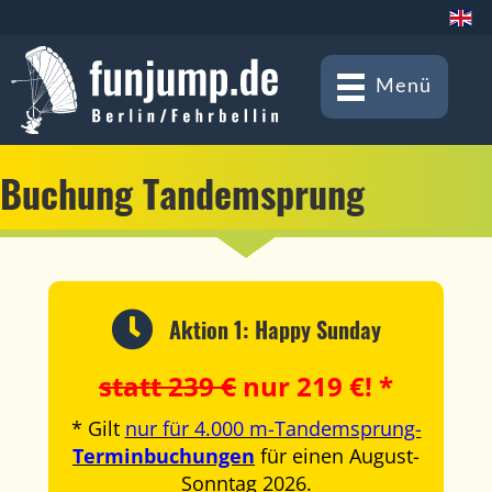
Menü
Buchung Tandemsprung
Aktion 1: Happy Sunday
statt 239 €
nur 219 €! *
* Gilt
nur für 4.000 m-Tandemsprung-
Terminbuchungen
für einen August-
Sonntag 2026.