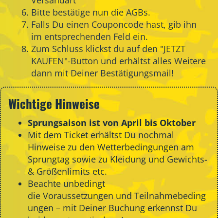
Bitte bestätige nun die AGBs.
Falls Du einen Couponcode hast, gib ihn
im entsprechenden Feld ein.
Zum Schluss klickst du auf den "JETZT
KAUFEN"-Button und erhältst alles Weitere
dann mit Deiner Bestätigungsmail!
Wichtige Hinweise
Sprungsaison ist von April bis Oktober
Mit dem Ticket erhältst Du nochmal
Hinweise zu den Wetterbedingungen am
Sprungtag sowie zu Kleidung und Gewichts-
& Größenlimits etc.
Beachte unbedingt
die
Voraussetzungen
und
Teilnahmebeding
ungen
– mit Deiner Buchung erkennst Du