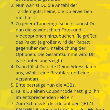
Nun wählst Du die Anzahl der
Tandemgutscheine, die Du erwerben
möchtest.
Zu jedem Tandemgutschein kannst Du
nun die gewünschten Foto- und
Videooptionen hinzubuchen. (Je größer
das Paket, je größer wird der Rabatt
gegenüber der Einzelbuchung der
Optionen. Die Gesamtsumme wird Dir
ganz unten angezeigt.)
Dann füllst Du bitte Deine Adressdaten
aus, wählst eine Bezahlart und eine
Versandart.
Bitte bestätige nun die AGBs.
Falls Du einen Couponcode hast, gib ihn
im entsprechenden Feld ein.
Zum Schluss klickst du auf den "JETZT
KAUFEN"-Button und erhältst alles Weitere