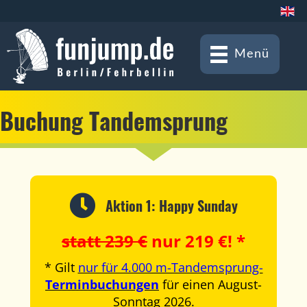
Menü
Buchung Tandemsprung
Aktion 1: Happy Sunday
statt 239 €
nur 219 €! *
* Gilt
nur für 4.000 m-Tandemsprung-
Terminbuchungen
für einen August-
Sonntag 2026.