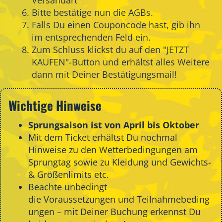
Bitte bestätige nun die AGBs.
Falls Du einen Couponcode hast, gib ihn
im entsprechenden Feld ein.
Zum Schluss klickst du auf den "JETZT
KAUFEN"-Button und erhältst alles Weitere
dann mit Deiner Bestätigungsmail!
Wichtige Hinweise
Sprungsaison ist von April bis Oktober
Mit dem Ticket erhältst Du nochmal
Hinweise zu den Wetterbedingungen am
Sprungtag sowie zu Kleidung und Gewichts-
& Größenlimits etc.
Beachte unbedingt
die
Voraussetzungen
und
Teilnahmebeding
ungen
– mit Deiner Buchung erkennst Du